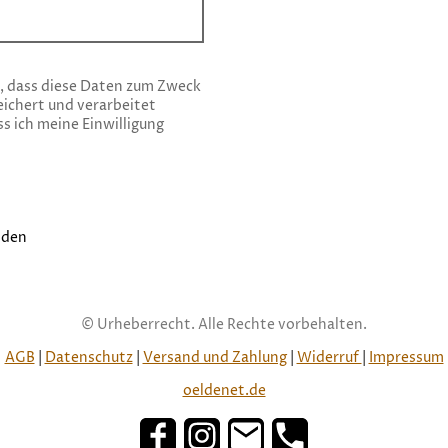
n, dass diese Daten zum Zweck
ichert und verarbeitet
s ich meine Einwilligung
nden
© Urheberrecht. Alle Rechte vorbehalten.
AGB
|
Datenschutz
|
Versand und Zahlung
|
Widerruf
|
Impressum
oeldenet.de