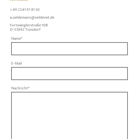
+ 49 2241 97 81 30
a.oeldemann@oeldenet.de
Furtwänglerstraße 10B
D-53842 Troisdorf
Name
*
E-Mail
Nachricht
*