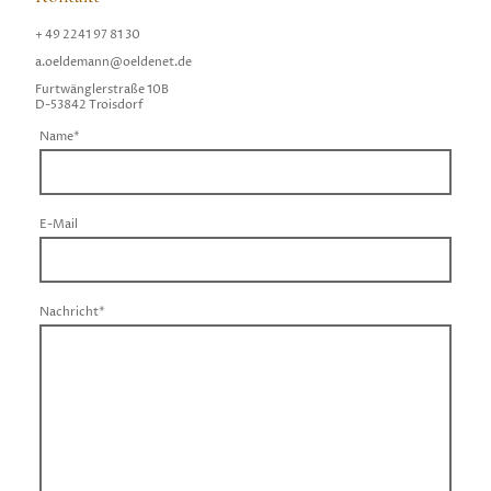
+ 49 2241 97 81 30
a.oeldemann@oeldenet.de
Furtwänglerstraße 10B
D-53842 Troisdorf
Name
*
E-Mail
Nachricht
*