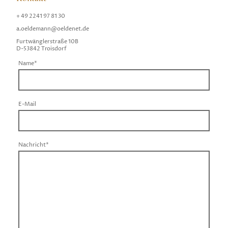
+ 49 2241 97 81 30
a.oeldemann@oeldenet.de
Furtwänglerstraße 10B
D-53842 Troisdorf
Name
*
E-Mail
Nachricht
*