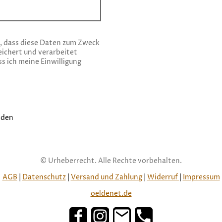
n, dass diese Daten zum Zweck
ichert und verarbeitet
s ich meine Einwilligung
nden
© Urheberrecht. Alle Rechte vorbehalten.
AGB
|
Datenschutz
|
Versand und Zahlung
|
Widerruf
|
Impressum
oeldenet.de