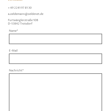
+ 49 2241 97 81 30
a.oeldemann@oeldenet.de
Furtwänglerstraße 10B
D-53842 Troisdorf
Name
*
E-Mail
Nachricht
*