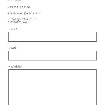
+ 49 2241 97 81 30
a.oeldemann@oeldenet.de
Furtwänglerstraße 10B
D-53842 Troisdorf
Name
*
E-Mail
Nachricht
*