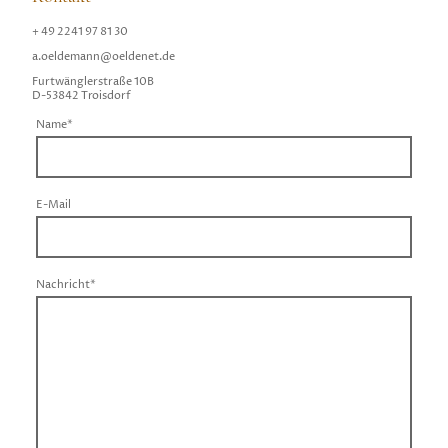
+ 49 2241 97 81 30
a.oeldemann@oeldenet.de
Furtwänglerstraße 10B
D-53842 Troisdorf
Name
*
E-Mail
Nachricht
*