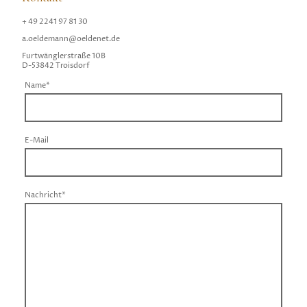
+ 49 2241 97 81 30
a.oeldemann@oeldenet.de
Furtwänglerstraße 10B
D-53842 Troisdorf
Name
*
E-Mail
Nachricht
*